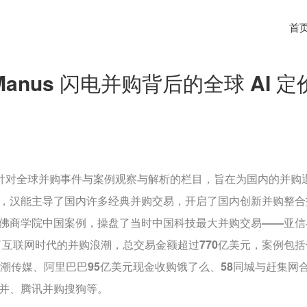
首
nus 闪电并购背后的全球 AI 定
的针对全球并购事件与案例观察与解析的栏目，旨在为国内的并购
，汉能主导了国内许多经典并购交易，
开启了国内创新并购整合投
佛商学院中国案例，操盘了当时中国科技最大并购交易——亚信
了互联网时代的并购浪潮，总交易金额超过770亿美元，案例包
新潮传媒、阿里巴巴95亿美元现金收购饿了么、58同城与赶集网
并、腾讯并购搜狗等。