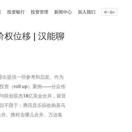
页
投资银行
投资管理
新闻中心
加入我们
中 / En
价权位移 | 汉能聊
退出提供一些参考和启发。作为
资（roll up）案例——分众传
与联创双杰18亿美金合并，获亚
括但不限于：腾讯音乐拟收购喜马
合并、携程去哪儿合并、万达集