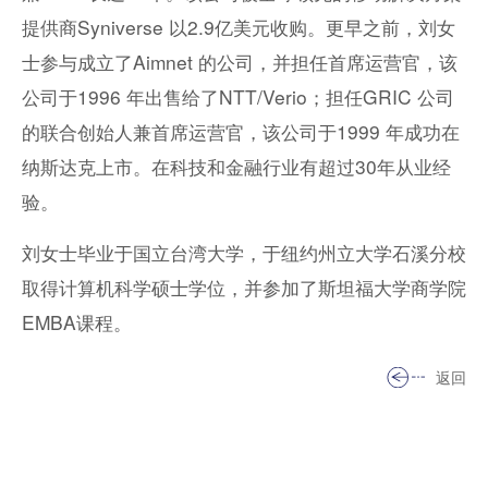
提供商Syniverse 以2.9亿美元收购。更早之前，刘女
士参与成立了Aimnet 的公司，并担任首席运营官，该
公司于1996 年出售给了NTT/Verio；担任GRIC 公司
的联合创始人兼首席运营官，该公司于1999 年成功在
纳斯达克上市。在科技和金融行业有超过30年从业经
验。
刘女士毕业于国立台湾大学，于纽约州立大学石溪分校
取得计算机科学硕士学位，并参加了斯坦福大学商学院
EMBA课程。
返回